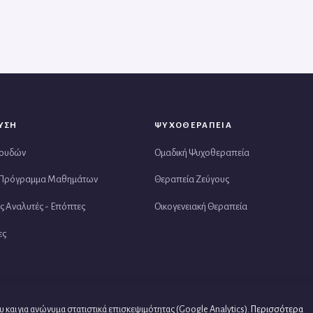
ΥΣΗ
ΨΥΧΟΘΕΡΑΠΕΙΑ
πουδών
Ομαδική Ψυχοθεραπεία
 Πρόγραμμα Μαθημάτων
Θεραπεία Ζεύγους
ς Αναλυτές - Επόπτες
Οικογενειακή Θεραπεία
ες
 και για ανώνυμα στατιστικά επισκεψιμότητας (Google Analytics).
Περισσότερα